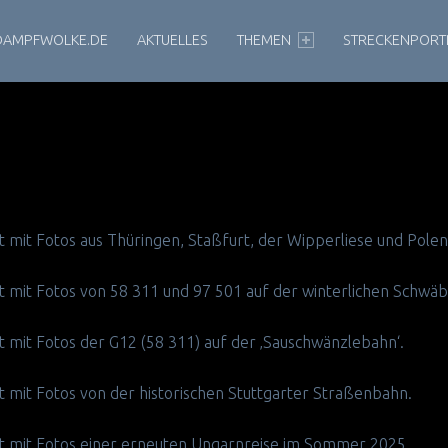
DAMPFWOLKE.DE
AKTUELLES
THEMEN
STRECKENPORT
zt mit Fotos aus Thüringen, Staßfurt, der Wipperliese und Polen
zt mit Fotos von 58 311 und 97 501 auf der winterlichen Schwäb
zt mit Fotos der G12 (58 311) auf der ‚Sauschwänzlebahn‘.
zt mit Fotos von der historischen Stuttgarter Straßenbahn.
nzt mit Fotos einer erneuten Ungarnreise im Sommer 2025.