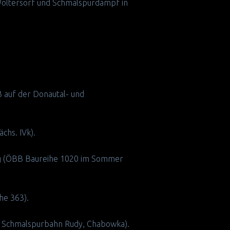
 Woltersorf und Schmalspurdampf in
3 auf der Donautal- und
chs. IVk).
erg (ÖBB Baureihe 1020 im Sommer
he 363).
nd Schmalspurbahn Rudy, Chabowka).